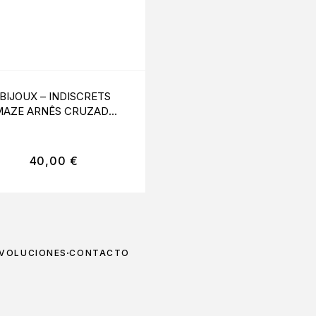
BIJOUX – INDISCRETS
OHMAMA FETISH –
MAZE ARNÊS CRUZADO
PEZONERAS CIRCU
EN PECHO NEGRO
ROJO
40,00
€
26,95
€
EVOLUCIONES
CONTACTO