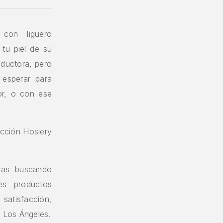
 con liguero
tu piel de su
eductora, pero
 esperar para
ior, o con ese
ección Hosiery
bas buscando
es productos
 satisfacción,
e Los Ángeles.