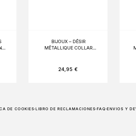
S
BIJOUX – DÊSIR
NÊS
MÊTALLIQUE COLLAR
O
METLICO DORADO
24,95
€
ICA DE COOKIES
LIBRO DE RECLAMACIONES
FAQ
ENVÍOS Y D