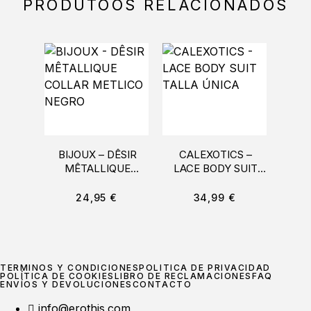
PRODUTOOS RELACIONADOS
BIJOUX – DÊSIR
CALEXOTICS –
COQ
MÊTALLIQUE
LACE BODY SUIT
DESI
COLLAR METLICO
TALLA ÚNICA
CO
NEGRO
24,95
€
34,99
€
TÉRMINOS Y CONDICIONES
POLÍTICA DE PRIVACIDAD
POLÍTICA DE COOKIES
LIBRO DE RECLAMACIONES
FAQ
ENVÍOS Y DEVOLUCIONES
CONTACTO
info@erothis.com