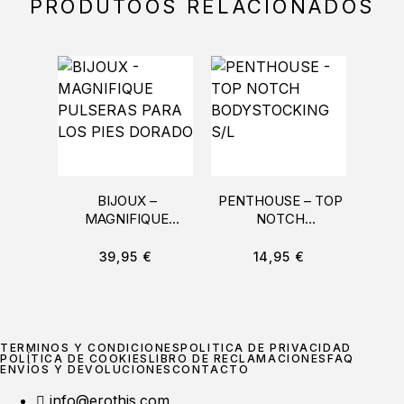
PRODUTOOS RELACIONADOS
BIJOUX –
PENTHOUSE – TOP
LE
MAGNIFIQUE
NOTCH
RAB
PULSERAS PARA
BODYSTOCKING S/L
CON
LOS PIES DORADO
39,95
€
14,95
€
TÉRMINOS Y CONDICIONES
POLÍTICA DE PRIVACIDAD
POLÍTICA DE COOKIES
LIBRO DE RECLAMACIONES
FAQ
ENVÍOS Y DEVOLUCIONES
CONTACTO
info@erothis.com