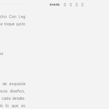
SHARE
ncho Con Leg
se toque justo
ex
 de exquisita
osos diseños,
 cada detalle.
do lo que es