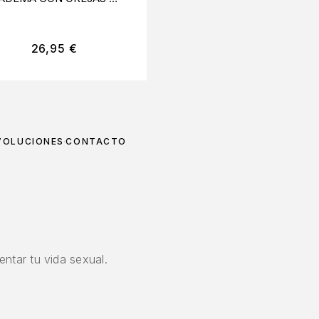
CONEJO
TALLA ÚNICA
26,95
€
11,99
€
VOLUCIONES
CONTACTO
ntar tu vida sexual.