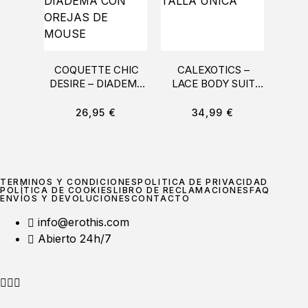
COQUETTE CHIC
CALEXOTICS –
COQ
DESIRE – DIADEMA
LACE BODY SUIT
DESI
CON OREJAS DE
TALLA ÚNICA
CO
MOUSE
26,95
€
34,99
€
TÉRMINOS Y CONDICIONES
POLÍTICA DE PRIVACIDAD
POLÍTICA DE COOKIES
LIBRO DE RECLAMACIONES
FAQ
ENVÍOS Y DEVOLUCIONES
CONTACTO
info@erothis.com
Abierto 24h/7