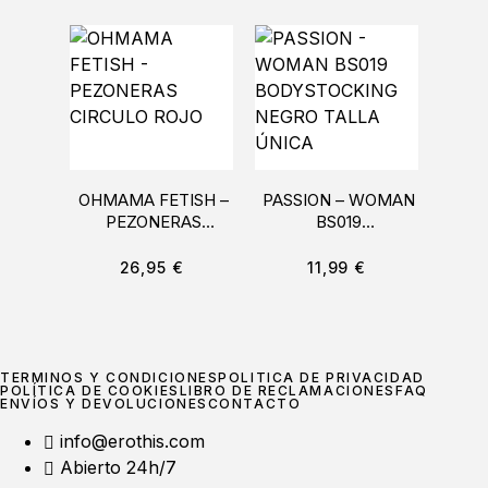
OHMAMA FETISH –
PASSION – WOMAN
LEA
PEZONERAS
BS019
STY
CIRCULO ROJO
BODYSTOCKING
NEGRO TALLA
26,95
€
11,99
€
ÚNICA
TÉRMINOS Y CONDICIONES
POLÍTICA DE PRIVACIDAD
POLÍTICA DE COOKIES
LIBRO DE RECLAMACIONES
FAQ
ENVÍOS Y DEVOLUCIONES
CONTACTO
info@erothis.com
Abierto 24h/7