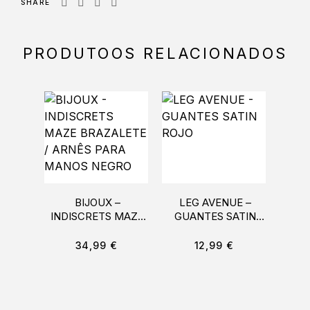
SHARE
PRODUTOOS RELACIONADOS
BIJOUX –
LEG AVENUE –
COQ
INDISCRETS MAZE
GUANTES SATIN
DESI
BRAZALETE /
ROJO
CO
ARNÊS PARA
34,99
€
12,99
€
MANOS NEGRO