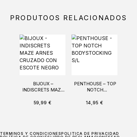
PRODUTOOS RELACIONADOS
BIJOUX –
PENTHOUSE – TOP
BIJO
INDISCRETS MAZE
NOTCH
MA
ARNES CRUZADO
BODYSTOCKING S/L
MU
CON ESCOTE
59,99
€
14,95
€
NEGRO
TÉRMINOS Y CONDICIONES
POLÍTICA DE PRIVACIDAD