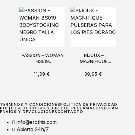
PASSION – WOMAN
BIJOUX –
LE
BS019
MAGNIFIQUE
RAB
BODYSTOCKING
PULSERAS PARA
CON
NEGRO TALLA
LOS PIES DORADO
11,99
€
39,95
€
ÚNICA
TÉRMINOS Y CONDICIONES
POLÍTICA DE PRIVACIDAD
POLÍTICA DE COOKIES
LIBRO DE RECLAMACIONES
FAQ
ENVÍOS Y DEVOLUCIONES
CONTACTO
info@erothis.com
Abierto 24h/7