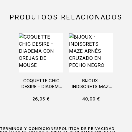
PRODUTOOS RELACIONADOS
COQUETTE CHIC
BIJOUX –
CA
DESIRE – DIADEMA
INDISCRETS MAZE
LAC
CON OREJAS DE
ARNÊS CRUZADO
T
MOUSE
EN PECHO NEGRO
26,95
€
40,00
€
TÉRMINOS Y CONDICIONES
POLÍTICA DE PRIVACIDAD