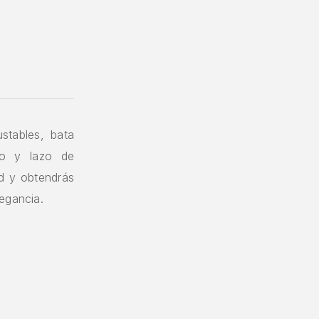
stables, bata
do y lazo de
d y obtendrás
egancia.