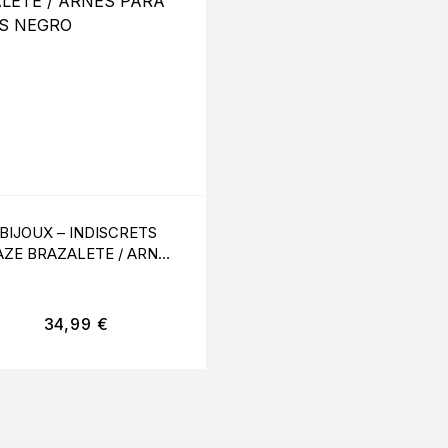
BIJOUX – INDISCRETS
BIJOUX – INDISCRE
ZE BRAZALETE / ARNÊS
MAZE ARNES CRUZA
PARA MANOS NEGRO
CON ESCOTE NEGR
34,99
€
59,99
€