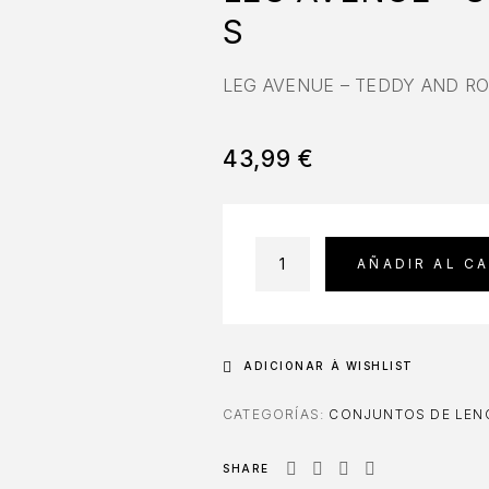
S
LEG AVENUE – TEDDY AND RO
43,99
€
AÑADIR AL C
ADICIONAR À WISHLIST
CATEGORÍAS:
CONJUNTOS DE LENC
SHARE