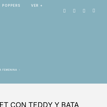
POPPERS
VER +
A FEMENINA
ET CON TEDDY Y BATA