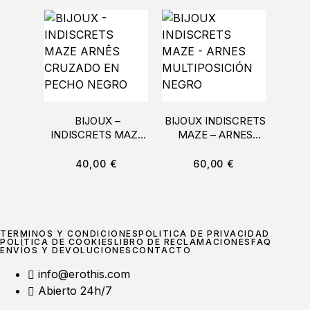
BIJOUX –
BIJOUX INDISCRETS
PASS
INDISCRETS MAZE
MAZE – ARNES
ARNÊS CRUZADO
MULTIPOSICIÓN
BO
EN PECHO NEGRO
NEGRO
NE
40,00
€
60,00
€
TÉRMINOS Y CONDICIONES
POLÍTICA DE PRIVACIDAD
POLÍTICA DE COOKIES
LIBRO DE RECLAMACIONES
FAQ
ENVÍOS Y DEVOLUCIONES
CONTACTO
info@erothis.com
Abierto 24h/7