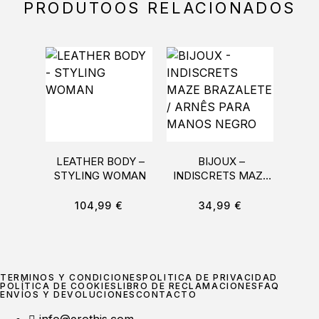
PRODUTOOS RELACIONADOS
LEATHER BODY –
BIJOUX –
STYLING WOMAN
INDISCRETS MAZE
IND
BRAZALETE /
ARN
ARNÊS PARA
C
104,99
€
34,99
€
MANOS NEGRO
TÉRMINOS Y CONDICIONES
POLÍTICA DE PRIVACIDAD
POLÍTICA DE COOKIES
LIBRO DE RECLAMACIONES
FAQ
ENVÍOS Y DEVOLUCIONES
CONTACTO