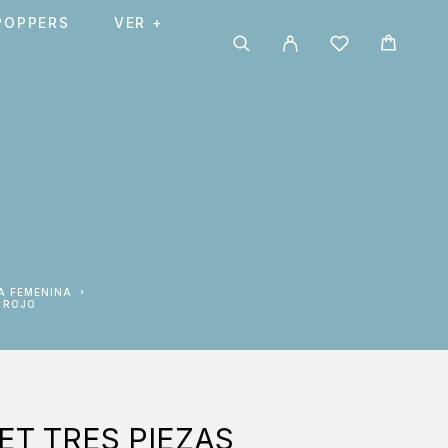
POPPERS
VER +
A FEMENINA
– ROJO
ET TRES PIEZAS