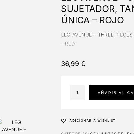
SUJETADOR, TA
ÚNICA – ROJO
LEG AVENUE – THREE PIECES
– RED
36,99
€
AÑADIR AL C
ADICIONAR À WISHLIST
CATEGORÍAS:
CONJUNTOS DE LENC