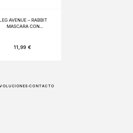
LEG AVENUE – RABBIT
LEG AVENUE – GUAN
MASCARA CON
SATIN ROJO
PURPURINA
11,99
€
12,99
€
EVOLUCIONES
CONTACTO