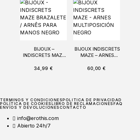
BIJOUX –
BIJOUX INDISCRETS
COQ
INDISCRETS MAZE
MAZE – ARNES
DESI
BRAZALETE /
MULTIPOSICIÓN
CO
ARNÊS PARA
NEGRO
34,99
€
60,00
€
MANOS NEGRO
TÉRMINOS Y CONDICIONES
POLÍTICA DE PRIVACIDAD
POLÍTICA DE COOKIES
LIBRO DE RECLAMACIONES
FAQ
ENVÍOS Y DEVOLUCIONES
CONTACTO
info@erothis.com
Abierto 24h/7