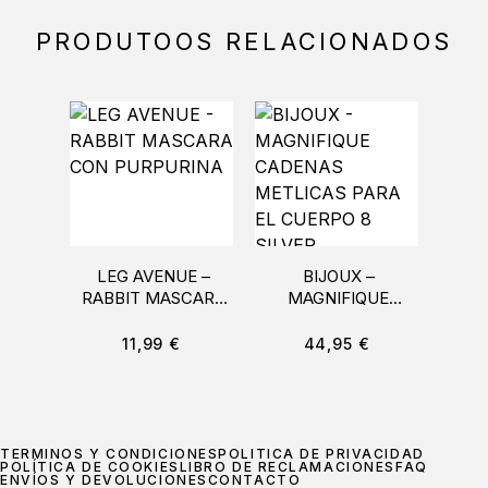
PRODUTOOS RELACIONADOS
LEG AVENUE –
BIJOUX –
OHM
RABBIT MASCARA
MAGNIFIQUE
COLL
CON PURPURINA
CADENAS
METLICAS PARA EL
11,99
€
44,95
€
CUERPO 8 SILVER
TÉRMINOS Y CONDICIONES
POLÍTICA DE PRIVACIDAD
POLÍTICA DE COOKIES
LIBRO DE RECLAMACIONES
FAQ
ENVÍOS Y DEVOLUCIONES
CONTACTO