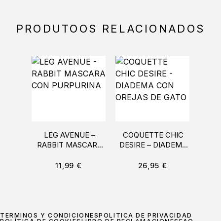
PRODUTOOS RELACIONADOS
LEG AVENUE –
COQUETTE CHIC
PASS
RABBIT MASCARA
DESIRE – DIADEMA
CON PURPURINA
CON OREJAS DE
BO
GATO
NE
11,99
€
26,95
€
TÉRMINOS Y CONDICIONES
POLÍTICA DE PRIVACIDAD