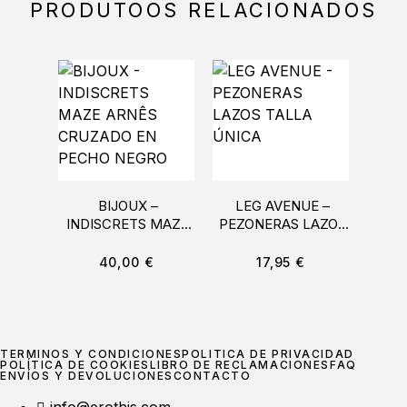
PRODUTOOS RELACIONADOS
BIJOUX –
LEG AVENUE –
LEA
INDISCRETS MAZE
PEZONERAS LAZOS
EX
ARNÊS CRUZADO
TALLA ÚNICA
EN PECHO NEGRO
40,00
€
17,95
€
TÉRMINOS Y CONDICIONES
POLÍTICA DE PRIVACIDAD
POLÍTICA DE COOKIES
LIBRO DE RECLAMACIONES
FAQ
ENVÍOS Y DEVOLUCIONES
CONTACTO