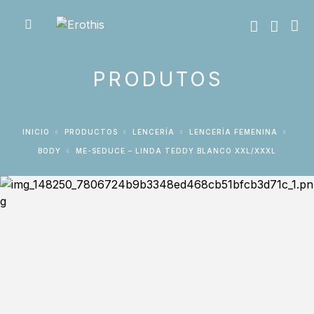
PRODUTOS
INICIO
PRODUCTOS
LENCERÍA
LENCERÍA FEMENINA
BODY
ME-SEDUCE – LINDA TEDDY BLANCO XXL/XXXL