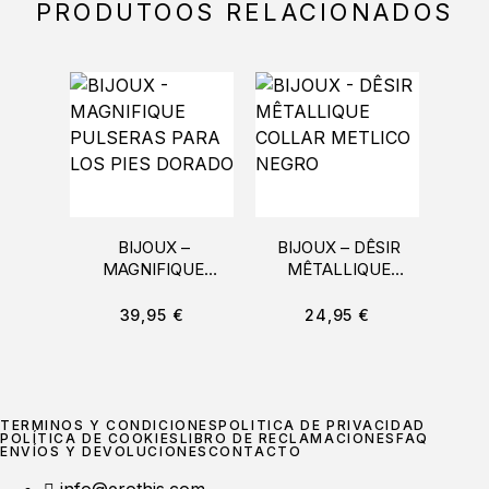
PRODUTOOS RELACIONADOS
BIJOUX –
BIJOUX – DÊSIR
LE
MAGNIFIQUE
MÊTALLIQUE
PEZO
PULSERAS PARA
COLLAR METLICO
T
LOS PIES DORADO
NEGRO
39,95
€
24,95
€
TÉRMINOS Y CONDICIONES
POLÍTICA DE PRIVACIDAD
POLÍTICA DE COOKIES
LIBRO DE RECLAMACIONES
FAQ
ENVÍOS Y DEVOLUCIONES
CONTACTO