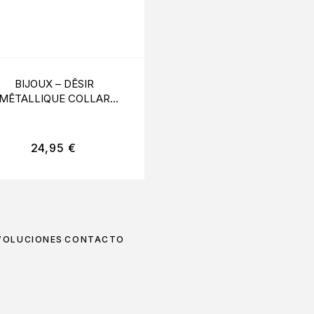
BIJOUX – DÊSIR
OHMAMA FETISH –
MÊTALLIQUE COLLAR
PEZONERAS CIRCU
METLICO NEGRO
ROJO
24,95
€
26,95
€
VOLUCIONES
CONTACTO