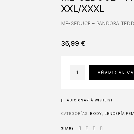
XXL/XXXL
ME-SEDUCE – PANDORA TEDD
36,99
€
AÑADIR AL C
ADICIONAR À WISHLIST
CATEGORÍAS:
BODY
,
LENCERÍA FE
SHARE