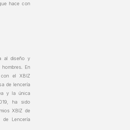
 que hace con
 al diseño y
 y hombres. En
 con el XBIZ
sa de lencería
ea y la única
019, ha sido
emios XBIZ de
 de Lencería