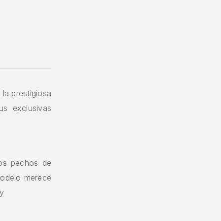
la prestigiosa
s exclusivas
los pechos de
modelo merece
dy
.