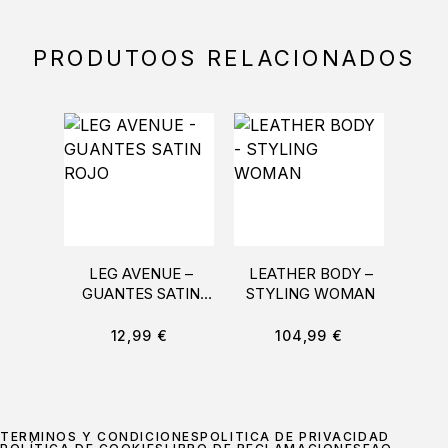
PRODUTOOS RELACIONADOS
LEG AVENUE –
LEATHER BODY –
PASS
GUANTES SATIN
STYLING WOMAN
ROJO
BO
NE
12,99
€
104,99
€
TÉRMINOS Y CONDICIONES
POLÍTICA DE PRIVACIDAD