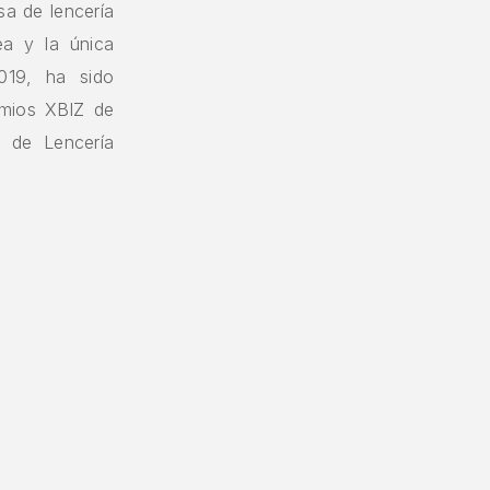
sa de lencería
ea y la única
019, ha sido
emios XBIZ de
 de Lencería