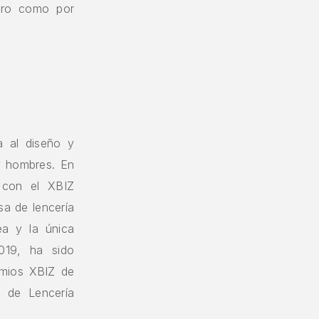
ntro como por
 al diseño y
 y hombres. En
 con el XBIZ
sa de lencería
ea y la única
019, ha sido
emios XBIZ de
 de Lencería