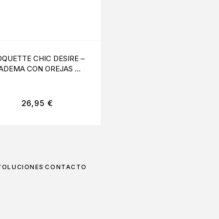
QUETTE CHIC DESIRE –
BIJOUX – DÊSIR
IADEMA CON OREJAS DE
MÊTALLIQUE COLL
MOUSE
METLICO NEGRO
26,95
€
24,95
€
VOLUCIONES
CONTACTO