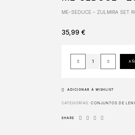
ME-SEDUCE – ZULMIRA SET R
35,99
€
AÑ
ADICIONAR À WISHLIST
CATEGORÍAS:
CONJUNTOS DE LENC
SHARE