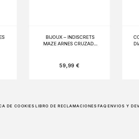
ES
BIJOUX – INDISCRETS
CO
MAZE ARNES CRUZADO
D
CON ESCOTE NEGRO
59,99
€
CA DE COOKIES
LIBRO DE RECLAMACIONES
FAQ
ENVÍOS Y DE