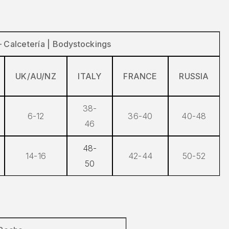
Calcetería | Bodystockings
UK/AU/NZ
ITALY
FRANCE
RUSSIA
38-
6-12
36-40
40-48
46
48-
14-16
42-44
50-52
50