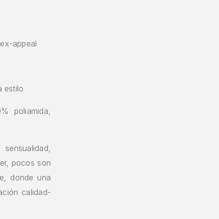
sex-appeal
 estilo
0% poliamida,
 sensualidad,
jer, pocos son
ve, donde una
ación calidad-