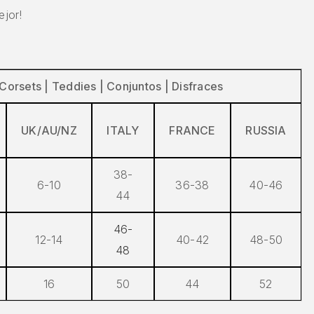
ejor!
orsets | Teddies | Conjuntos | Disfraces
UK/AU/NZ
ITALY
FRANCE
RUSSIA
38-
6-10
36-38
40-46
44
46-
12-14
40-42
48-50
48
16
50
44
52