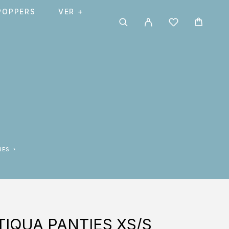
POPPERS
VER +
RES
TIQUA PANTIES XS/S