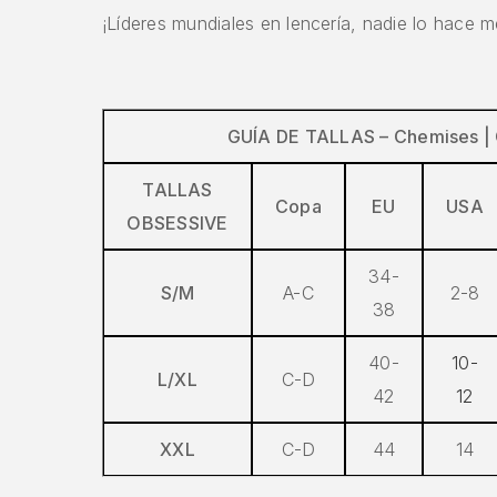
¡Líderes mundiales en lencería, nadie lo hace m
GUÍA DE TALLAS – Chemises | C
TALLAS
Copa
EU
USA
OBSESSIVE
34-
S/M
A-C
2-8
38
40-
10-
L/XL
C-D
42
12
XXL
C-D
44
14