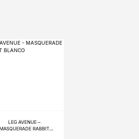
S
LEG AVENUE –
PASSION – WOMAN BS
MASQUERADE RABBIT
BODYSTOCKING NEG
BLANCO
TALLA ÚNICA