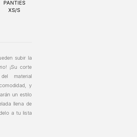
ueden subir la
rio! ¡Su corte
el material
 comodidad, y
arán un estilo
lada llena de
elo a tu lista