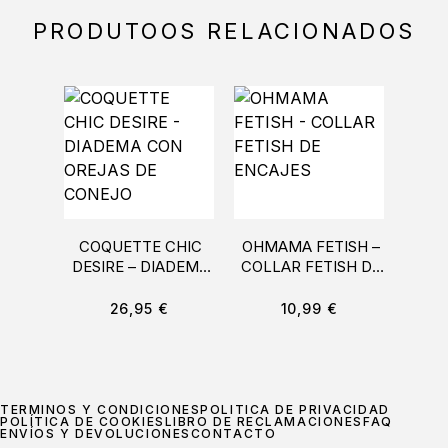
PRODUTOOS RELACIONADOS
COQUETTE CHIC
OHMAMA FETISH –
LE
DESIRE – DIADEMA
COLLAR FETISH DE
GU
CON OREJAS DE
ENCAJES
CONEJO
26,95
€
10,99
€
TÉRMINOS Y CONDICIONES
POLÍTICA DE PRIVACIDAD
POLÍTICA DE COOKIES
LIBRO DE RECLAMACIONES
FAQ
ENVÍOS Y DEVOLUCIONES
CONTACTO