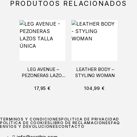
PRODUTOOS RELACIONADOS
LEG AVENUE –
LEATHER BODY –
PEZONERAS LAZOS
STYLING WOMAN
IND
TALLA ÚNICA
ARN
C
17,95
€
104,99
€
TÉRMINOS Y CONDICIONES
POLÍTICA DE PRIVACIDAD
POLÍTICA DE COOKIES
LIBRO DE RECLAMACIONES
FAQ
ENVÍOS Y DEVOLUCIONES
CONTACTO