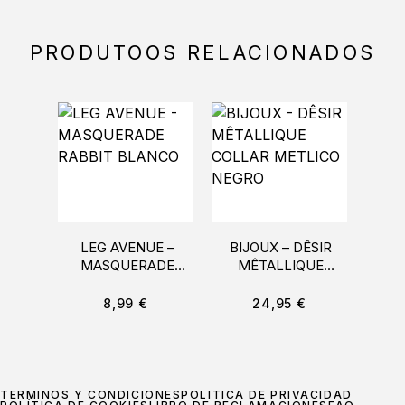
PRODUTOOS RELACIONADOS
LEG AVENUE –
BIJOUX – DÊSIR
LEA
MASQUERADE
MÊTALLIQUE
STY
RABBIT BLANCO
COLLAR METLICO
NEGRO
8,99
€
24,95
€
TÉRMINOS Y CONDICIONES
POLÍTICA DE PRIVACIDAD