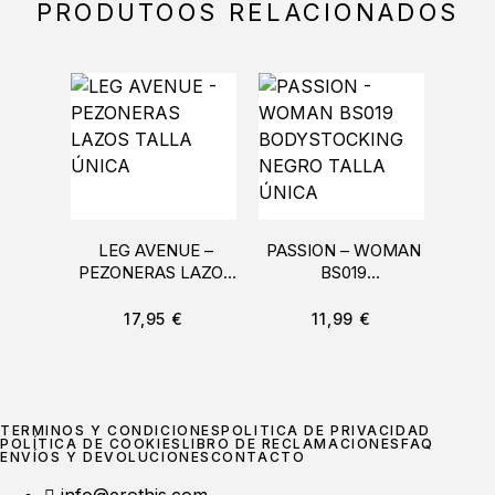
PRODUTOOS RELACIONADOS
LEG AVENUE –
PASSION – WOMAN
PEN
PEZONERAS LAZOS
BS019
TALLA ÚNICA
BODYSTOCKING
BODY
NEGRO TALLA
17,95
€
11,99
€
ÚNICA
TÉRMINOS Y CONDICIONES
POLÍTICA DE PRIVACIDAD
POLÍTICA DE COOKIES
LIBRO DE RECLAMACIONES
FAQ
ENVÍOS Y DEVOLUCIONES
CONTACTO