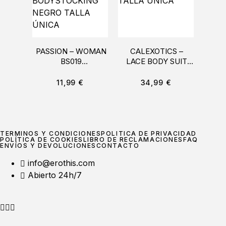
PASSION – WOMAN
CALEXOTICS –
COQ
BS019
LACE BODY SUIT
DESI
BODYSTOCKING
TALLA ÚNICA
CO
NEGRO TALLA
11,99
€
34,99
€
ÚNICA
TÉRMINOS Y CONDICIONES
POLÍTICA DE PRIVACIDAD
POLÍTICA DE COOKIES
LIBRO DE RECLAMACIONES
FAQ
ENVÍOS Y DEVOLUCIONES
CONTACTO
info@erothis.com
Abierto 24h/7