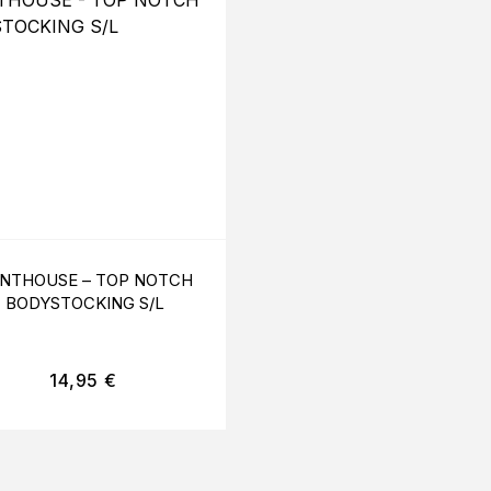
NTHOUSE – TOP NOTCH
LEG AVENUE – GUAN
BODYSTOCKING S/L
SATIN NEGRO
14,95
€
12,99
€