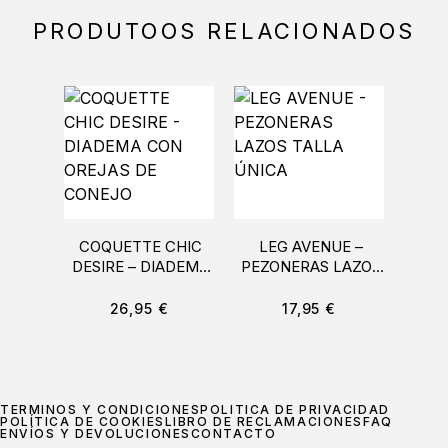
PRODUTOOS RELACIONADOS
COQUETTE CHIC
LEG AVENUE –
DESIRE – DIADEMA
PEZONERAS LAZOS
M
CON OREJAS DE
TALLA ÚNICA
PU
CONEJO
LOS
26,95
€
17,95
€
TÉRMINOS Y CONDICIONES
POLÍTICA DE PRIVACIDAD
POLÍTICA DE COOKIES
LIBRO DE RECLAMACIONES
FAQ
ENVÍOS Y DEVOLUCIONES
CONTACTO