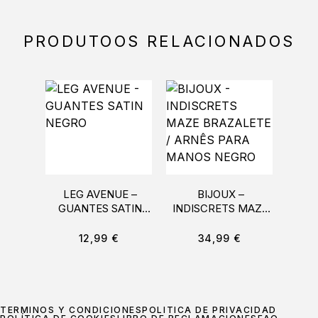
PRODUTOOS RELACIONADOS
LEG AVENUE –
BIJOUX –
CA
GUANTES SATIN
INDISCRETS MAZE
LAC
NEGRO
BRAZALETE /
T
ARNÊS PARA
12,99
€
34,99
€
MANOS NEGRO
TÉRMINOS Y CONDICIONES
POLÍTICA DE PRIVACIDAD