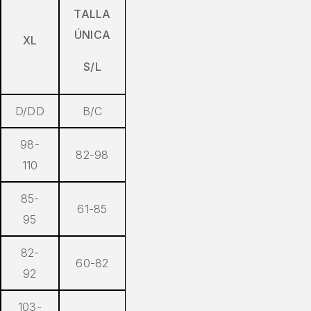
TALLA
ÚNICA
XL
S/L
D/DD
B/C
98-
82-98
110
85-
61-85
95
82-
60-82
92
103-