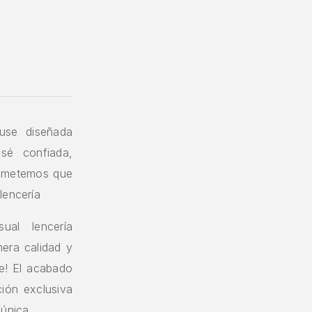
use diseñada
 sé confiada,
prometemos que
lencería
ual lencería
era calidad y
le! El acabado
ción exclusiva
 única