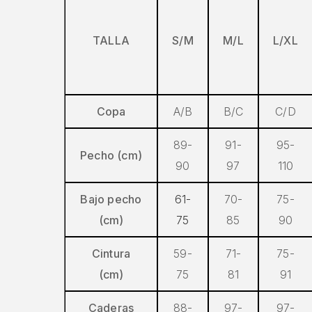
TALLA
S/M
M/L
L/XL
Copa
A/B
B/C
C/D
89-
91-
95-
Pecho (cm)
90
97
110
Bajo pecho
61-
70-
75-
(cm)
75
85
90
Cintura
59-
71-
75-
(cm)
75
81
91
Caderas
88-
97-
97-