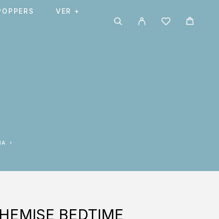
POPPERS
VER +
NA
HEMISE BEDTIME