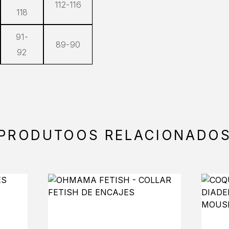
112-116
118
91-
89-90
92
PRODUTOOS RELACIONADO