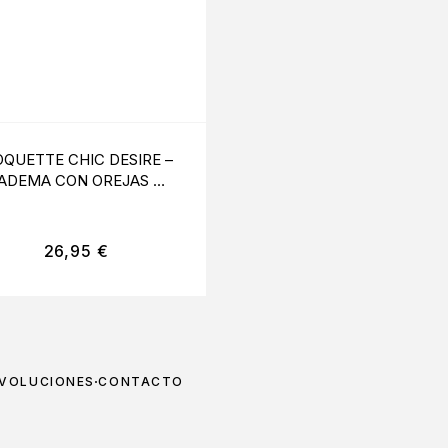
QUETTE CHIC DESIRE –
BIJOUX INDISCRETS 
IADEMA CON OREJAS DE
– ARNES MULTIPOSIC
MOUSE
NEGRO
26,95
€
60,00
€
EVOLUCIONES
CONTACTO