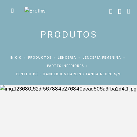
PRODUTOS
INICIO
PRODUCTOS
LENCERÍA
LENCERÍA FEMENINA
PARTES INFERIORES
PENTHOUSE – DANGEROUS DARLING TANGA NEGRO S/M