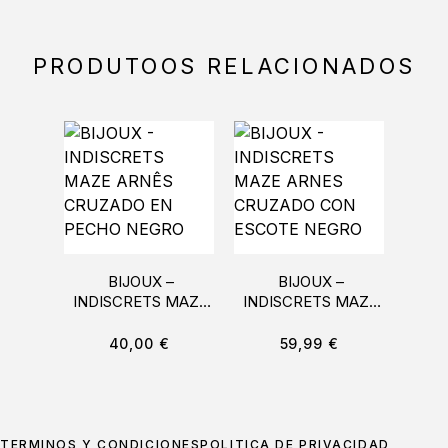
PRODUTOOS RELACIONADOS
BIJOUX –
BIJOUX –
COQ
INDISCRETS MAZE
INDISCRETS MAZE
DESI
ARNÊS CRUZADO
ARNES CRUZADO
CO
EN PECHO NEGRO
CON ESCOTE
40,00
€
59,99
€
NEGRO
TÉRMINOS Y CONDICIONES
POLÍTICA DE PRIVACIDAD