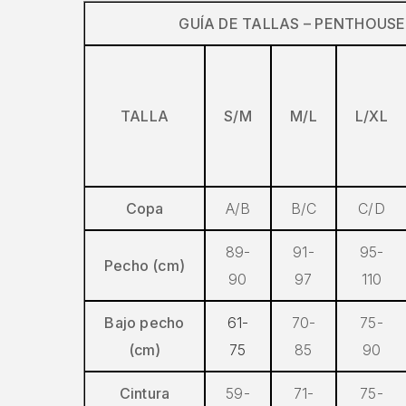
GUÍA DE TALLAS – PENTHOUSE
TALLA
S/M
M/L
L/XL
Copa
A/B
B/C
C/D
89-
91-
95-
Pecho (cm)
90
97
110
Bajo pecho
61-
70-
75-
(cm)
75
85
90
Cintura
59-
71-
75-