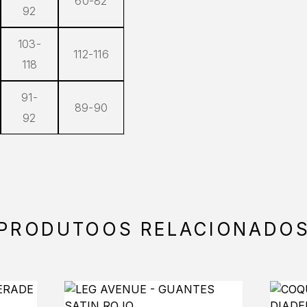
60-82
92
103-
112-116
118
91-
89-90
92
PRODUTOOS RELACIONADO