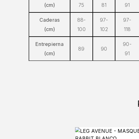
(cm)
75
81
91
Caderas
88-
97-
97-
(cm)
100
102
118
Entrepierna
90-
89
90
(cm)
91