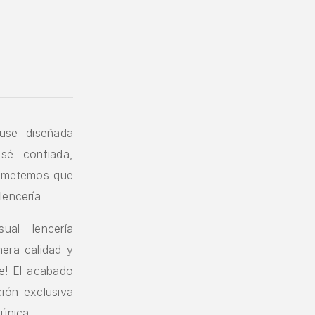
use diseñada
 sé confiada,
prometemos que
lencería
ual lencería
era calidad y
le! El acabado
ción exclusiva
 única