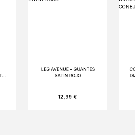
LEG AVENUE – GUANTES
CO
T
SATIN ROJO
D
12,99
€