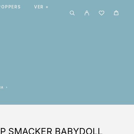
POPPERS
VER +
NA
IP SMACKER BABYDOLL