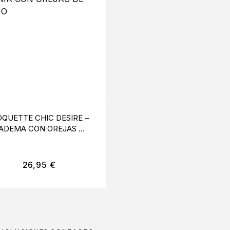
QUETTE CHIC DESIRE –
LEG AVENUE – RABB
IADEMA CON OREJAS DE
MASCARA CON
CONEJO
PURPURINA
26,95
€
11,99
€