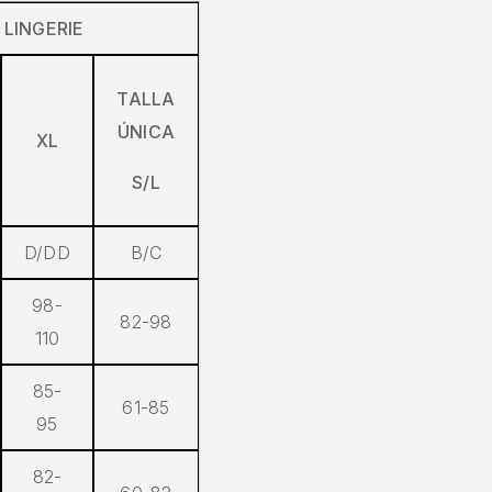
 LINGERIE
TALLA
ÚNICA
XL
S/L
D/DD
B/C
98-
82-98
110
85-
61-85
95
82-