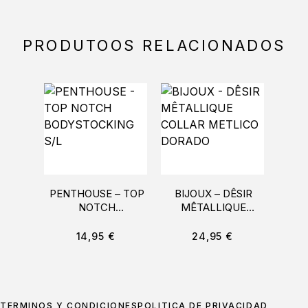
PRODUTOOS RELACIONADOS
PENTHOUSE – TOP
BIJOUX – DÊSIR
COQ
NOTCH
MÊTALLIQUE
DESI
BODYSTOCKING S/L
COLLAR METLICO
CO
DORADO
14,95
€
24,95
€
TÉRMINOS Y CONDICIONES
POLÍTICA DE PRIVACIDAD