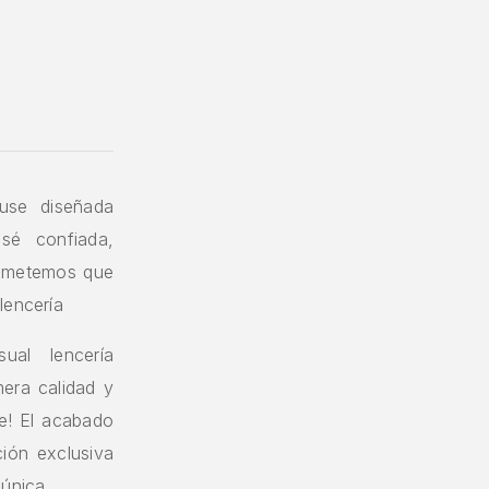
use diseñada
 sé confiada,
prometemos que
lencería
ual lencería
era calidad y
le! El acabado
ción exclusiva
 única