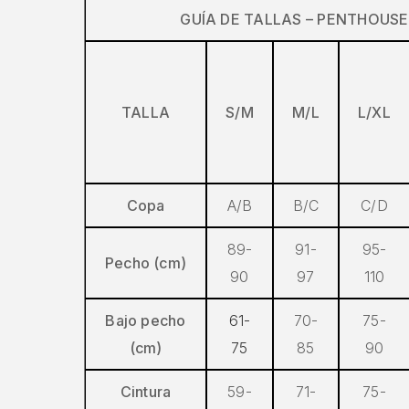
GUÍA DE TALLAS – PENTHOUSE
TALLA
S/M
M/L
L/XL
Copa
A/B
B/C
C/D
89-
91-
95-
Pecho (cm)
90
97
110
Bajo pecho
61-
70-
75-
(cm)
75
85
90
Cintura
59-
71-
75-