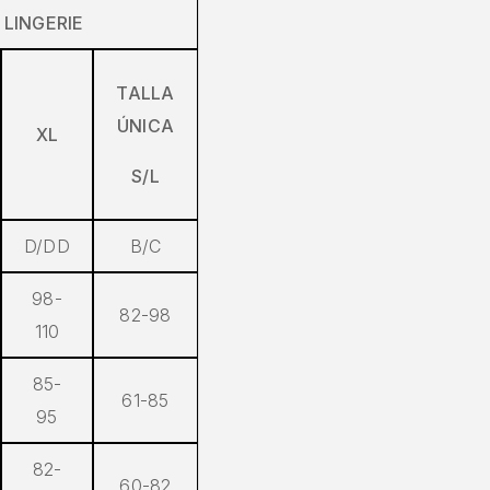
 LINGERIE
TALLA
ÚNICA
XL
S/L
D/DD
B/C
98-
82-98
110
85-
61-85
95
82-
60-82