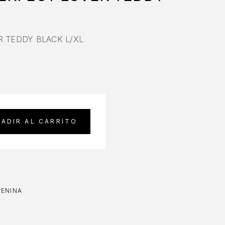
R TEDDY BLACK L/XL
ADIR AL CARRITO
MENINA