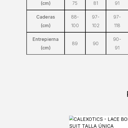
(cm)
75
81
91
Caderas
88-
97-
97-
(cm)
100
102
118
Entrepierna
90-
89
90
(cm)
91