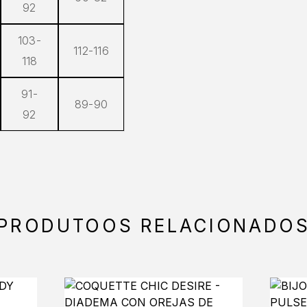
92
103-
112-116
118
91-
89-90
92
PRODUTOOS RELACIONADO