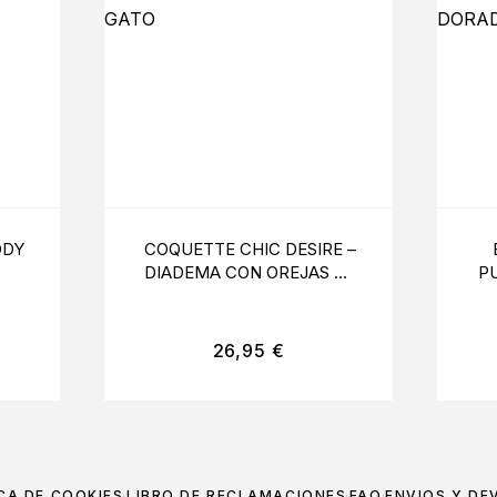
ODY
COQUETTE CHIC DESIRE –
DIADEMA CON OREJAS DE
P
GATO
26,95
€
CA DE COOKIES
LIBRO DE RECLAMACIONES
FAQ
ENVÍOS Y DE