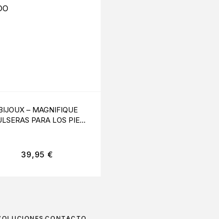
BIJOUX – MAGNIFIQUE
PASSION – WOMAN BS
ULSERAS PARA LOS PIES
BODYSTOCKING NEG
DORADO
TALLA ÚNICA
39,95
€
11,99
€
VOLUCIONES
CONTACTO