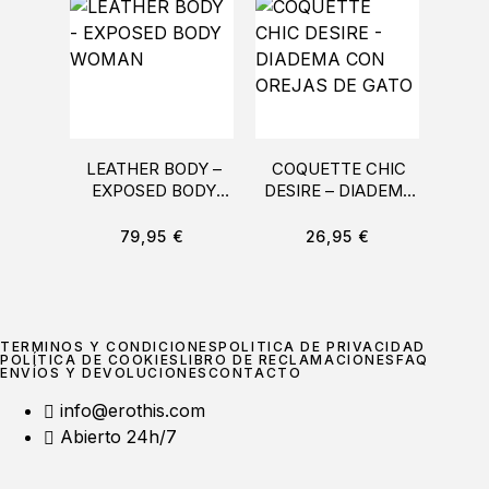
LEATHER BODY –
COQUETTE CHIC
EXPOSED BODY
DESIRE – DIADEMA
IND
WOMAN
CON OREJAS DE
ARN
GATO
C
79,95
€
26,95
€
TÉRMINOS Y CONDICIONES
POLÍTICA DE PRIVACIDAD
POLÍTICA DE COOKIES
LIBRO DE RECLAMACIONES
FAQ
ENVÍOS Y DEVOLUCIONES
CONTACTO
info@erothis.com
Abierto 24h/7