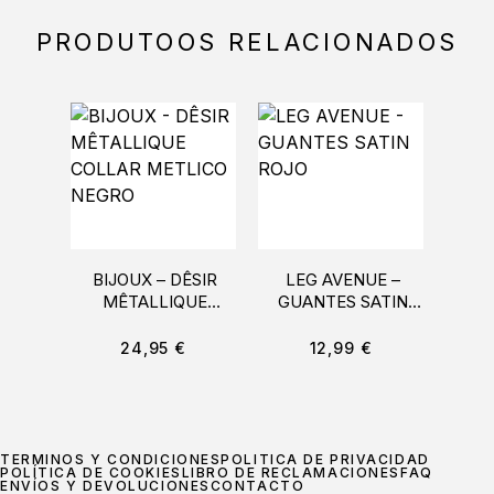
PRODUTOOS RELACIONADOS
BIJOUX – DÊSIR
LEG AVENUE –
CA
MÊTALLIQUE
GUANTES SATIN
LAC
COLLAR METLICO
ROJO
T
NEGRO
24,95
€
12,99
€
TÉRMINOS Y CONDICIONES
POLÍTICA DE PRIVACIDAD
POLÍTICA DE COOKIES
LIBRO DE RECLAMACIONES
FAQ
ENVÍOS Y DEVOLUCIONES
CONTACTO