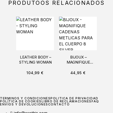
PRODUTOOS RELACIONADOS
LEATHER BODY –
BIJOUX –
STYLING WOMAN
MAGNIFIQUE
IND
CADENAS
B
METLICAS PARA EL
A
104,99
€
44,95
€
CUERPO 8 SILVER
MA
TÉRMINOS Y CONDICIONES
POLÍTICA DE PRIVACIDAD
POLÍTICA DE COOKIES
LIBRO DE RECLAMACIONES
FAQ
ENVÍOS Y DEVOLUCIONES
CONTACTO