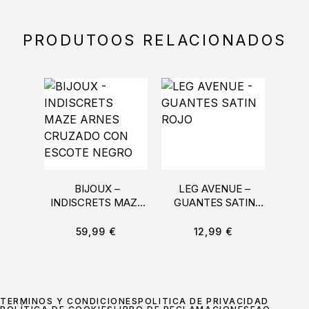
PRODUTOOS RELACIONADOS
BIJOUX –
LEG AVENUE –
COQ
INDISCRETS MAZE
GUANTES SATIN
DESI
ARNES CRUZADO
ROJO
CO
CON ESCOTE
59,99
€
12,99
€
NEGRO
TÉRMINOS Y CONDICIONES
POLÍTICA DE PRIVACIDAD