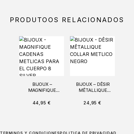
PRODUTOOS RELACIONADOS
BIJOUX –
BIJOUX – DÊSIR
MAGNIFIQUE
MÊTALLIQUE
IND
CADENAS
COLLAR METLICO
ARN
METLICAS PARA EL
NEGRO
C
44,95
€
24,95
€
CUERPO 8 SILVER
TÉRMINOS Y CONDICIONES
POLÍTICA DE PRIVACIDAD