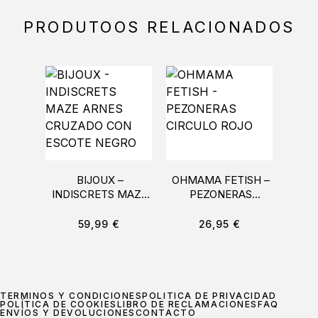
PRODUTOOS RELACIONADOS
BIJOUX –
OHMAMA FETISH –
LE
INDISCRETS MAZE
PEZONERAS
RAB
ARNES CRUZADO
CIRCULO ROJO
CON
CON ESCOTE
59,99
€
26,95
€
NEGRO
TÉRMINOS Y CONDICIONES
POLÍTICA DE PRIVACIDAD
POLÍTICA DE COOKIES
LIBRO DE RECLAMACIONES
FAQ
ENVÍOS Y DEVOLUCIONES
CONTACTO