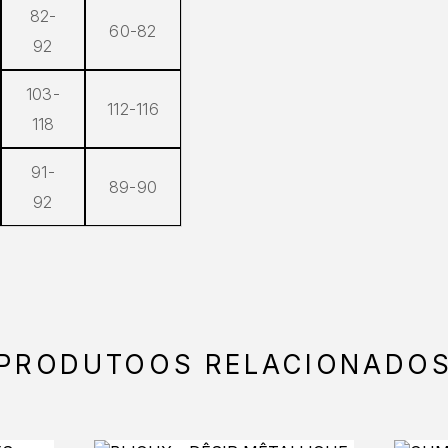
82-
60-82
92
103-
112-116
118
91-
89-90
92
PRODUTOOS RELACIONADO