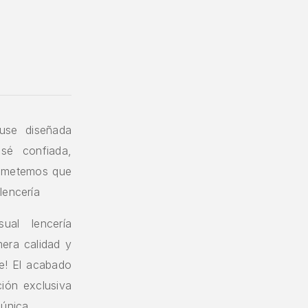
use diseñada
 sé confiada,
prometemos que
lencería
ual lencería
era calidad y
le! El acabado
ción exclusiva
 única