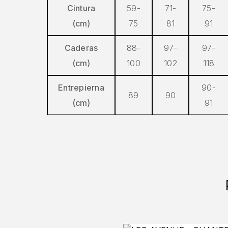
Cintura
59-
71-
75-
(cm)
75
81
91
Caderas
88-
97-
97-
(cm)
100
102
118
Entrepierna
90-
89
90
(cm)
91