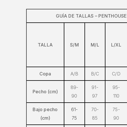
GUÍA DE TALLAS – PENTHOUSE
TALLA
S/M
M/L
L/XL
Copa
A/B
B/C
C/D
89-
91-
95-
Pecho (cm)
90
97
110
Bajo pecho
61-
70-
75-
(cm)
75
85
90