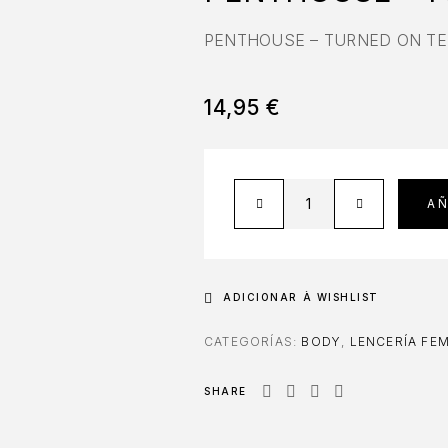
PENTHOUSE – TURNED ON TE
14,95
€
AÑ
ADICIONAR À WISHLIST
CATEGORÍAS:
BODY
,
LENCERÍA FE
SHARE