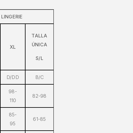
 LINGERIE
TALLA
ÚNICA
XL
S/L
D/DD
B/C
98-
82-98
110
85-
61-85
95