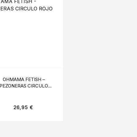
OHMAMA FETISH –
COQUETTE CHIC DESIR
PEZONERAS CIRCULO
DIADEMA CON OREJAS
ROJO
CONEJO
26,95
€
26,95
€