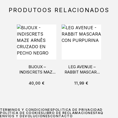
PRODUTOOS RELACIONADOS
BIJOUX –
LEG AVENUE –
CA
INDISCRETS MAZE
RABBIT MASCARA
LAC
ARNÊS CRUZADO
CON PURPURINA
T
EN PECHO NEGRO
40,00
€
11,99
€
TÉRMINOS Y CONDICIONES
POLÍTICA DE PRIVACIDAD
POLÍTICA DE COOKIES
LIBRO DE RECLAMACIONES
FAQ
ENVÍOS Y DEVOLUCIONES
CONTACTO