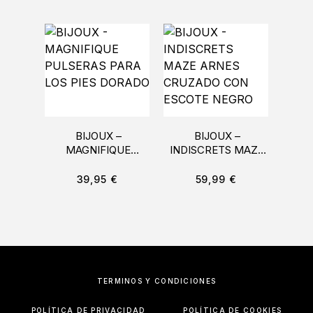
BIJOUX –
BIJOUX –
MAGNIFIQUE
INDISCRETS MAZE
M
PULSERAS PARA
ARNES CRUZADO
LOS PIES DORADO
CON ESCOTE
METL
39,95
€
59,99
€
NEGRO
CUE
TÉRMINOS Y CONDICIONES
POLÍTICA DE PRIVACIDAD
POLÍTICA DE COOKIES