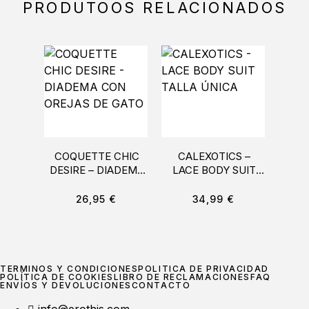
PRODUTOOS RELACIONADOS
COQUETTE CHIC
CALEXOTICS –
DESIRE – DIADEMA
LACE BODY SUIT
M
CON OREJAS DE
TALLA ÚNICA
PU
GATO
LOS
26,95
€
34,99
€
TÉRMINOS Y CONDICIONES
POLÍTICA DE PRIVACIDAD
POLÍTICA DE COOKIES
LIBRO DE RECLAMACIONES
FAQ
ENVÍOS Y DEVOLUCIONES
CONTACTO