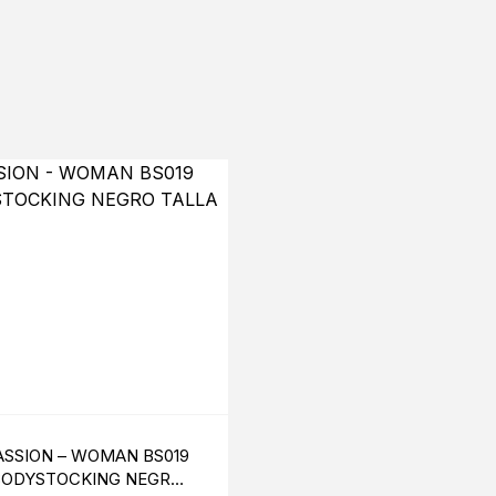
S
ASSION – WOMAN BS019
COQUETTE CHIC DESIR
BODYSTOCKING NEGRO
DIADEMA CON OREJAS