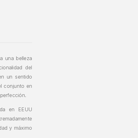
 a una belleza
ionalidad del
en un sentido
l conjunto en
 perfección.
ñada en EEUU
xtremadamente
lidad y máximo