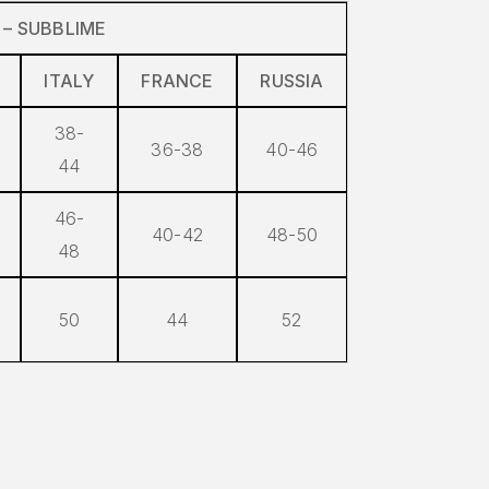
 – SUBBLIME
ITALY
FRANCE
RUSSIA
38-
36-38
40-46
44
46-
40-42
48-50
48
50
44
52