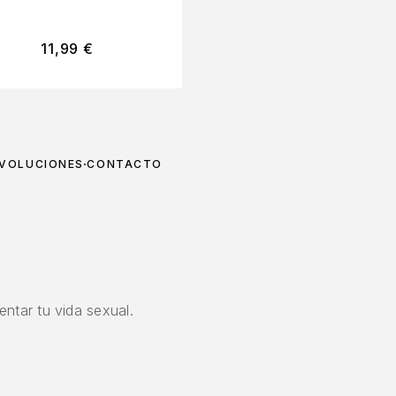
TALLA ÚNICA
GATO
11,99
€
26,95
€
EVOLUCIONES
CONTACTO
ntar tu vida sexual.