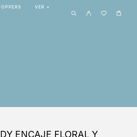
POPPERS
VER +
DDY ENCAJE FLORAL Y